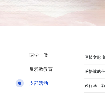
两学一做
厚植文脉
反邪教教育
支部活动
践行马上