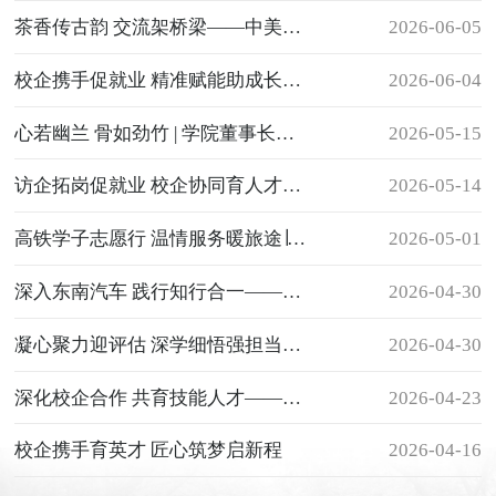
茶香传古韵 交流架桥梁——中美青年文化交流使者走进我系体验传统茶文化
2026-06-05
校企携手促就业 精准赋能助成长——南昌铁路局福州客运段莅临我校
2026-06-04
开展专场招聘
心若幽兰 骨如劲竹 | 学院董事长王苏华作“做一名优雅知性的女子”专题讲座
2026-05-15
访企拓岗促就业 校企协同育人才——我系赴福州火车站等单位开展
2026-05-14
“访企拓岗”专项工作
高铁学子志愿行 温情服务暖旅途∣我系高铁专业学子赴福州火车南站开展
2026-05-01
劳动节志愿服务
深入东南汽车 践行知行合一——我系东南汽车订单班学生赴企业参观学习
2026-04-30
凝心聚力迎评估 深学细悟强担当——我系组织全体教职工开展
2026-04-30
教学评估“应知应会”专题学习
深化校企合作 共育技能人才——我系赴福建东南汽车参观交流
2026-04-23
校企携手育英才 匠心筑梦启新程
2026-04-16