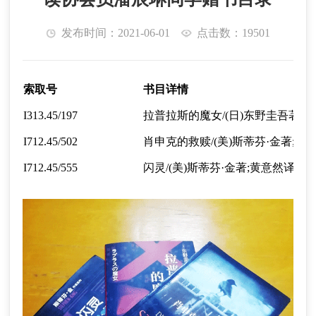
发布时间：2021-06-01
点击数：19501
索取号
书目详情
I313.45/197
拉普拉斯的魔女/(日)东野圭吾著;王蕴
I712.45/502
肖申克的救赎/(美)斯蒂芬·金著;施
I712.45/555
闪灵/(美)斯蒂芬·金著;黄意然译·-北