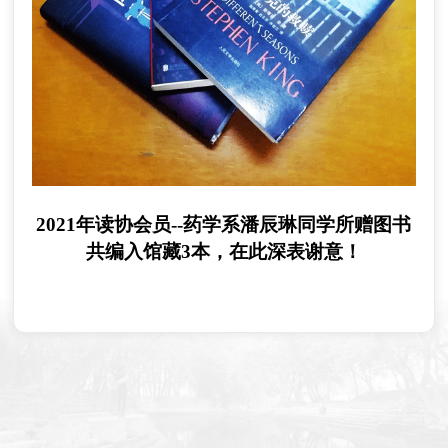
20
21
年
读协会员--药学系潘辰琳同学
所赠图书
共
编入馆藏
3
本，在此深表谢意
！