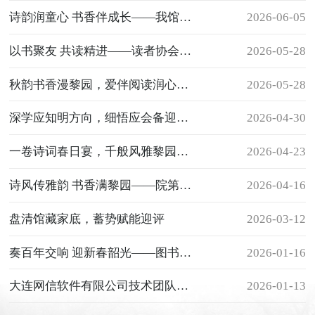
诗韵润童心 书香伴成长——我馆携读协会员赴双龙小学(分校)开展古诗文阅读助学活动
2026-06-05
以书聚友 共读精进——读者协会举办阅读交流分享会
2026-05-28
秋韵书香漫黎园，爱伴阅读润心田——记2025年秋季校园书香文化节颁奖典礼
2026-05-28
深学应知明方向，细悟应会备迎评 ——我馆召开“应知应会”专题学习会议
2026-04-30
一卷诗词春日宴，千般风雅黎园情——院第七届“读吧！黎明”古诗文知识大赛圆满落幕
2026-04-23
诗风传雅韵 书香满黎园——院第七届“读吧！黎明”古诗文知识大赛初赛顺利举行
2026-04-16
盘清馆藏家底，蓄势赋能迎评
2026-03-12
奏百年交响 迎新春韶光——图书馆与现代交通系工会参演院新春团拜会节目获二等奖
2026-01-16
大连网信软件有限公司技术团队回访我院图书馆 助力服务优化与智慧化探索
2026-01-13