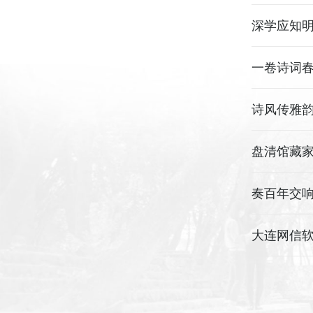
深学应知明
诗风传雅韵
盘清馆藏
大连网信