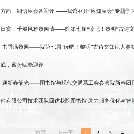
方向，细悟应会备迎评 ——我馆召开“应知应会”专题学
 书香满黎园——院第七届“读吧！黎明”古诗文知识大赛
家底，蓄势赋能迎评
软件有限公司技术团队回访我院图书馆 助力服务优化与智
首页
上一页
1
2
3
4