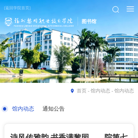
[返回学院首页]
图书馆
首页
- 馆内动态 - 馆内动态
馆内动态
通知公告
诗风传雅韵 书香满黎园——院第七