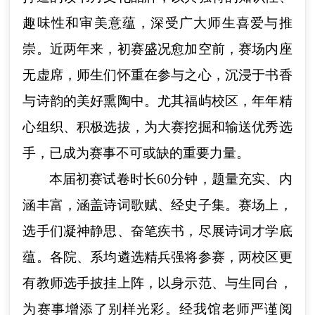
趣味性和审美意蕴，深受广大师生喜爱与推
崇。近两年来，初赛盛况愈加空前，赛场内座
无虚席，师生们怀重在参与之心，沉浸于书香
与诗韵的美好熏陶中。尤其福屿校区，年年精
心组织、积极选拔，为大赛挖掘和输送优秀选
手，已成为赛事不可或缺的重要力量。
本届初赛试卷时长
60分钟，题量充实、内
涵丰富，涵盖诗词歌赋、经史子集。赛场上，
选手们凝神静思、奋笔疾书，尽展诗词才学底
蕴。各院、系均遴选精兵强将参赛，两校区更
有教师选手披挂上阵，以身示范、与生同台，
为赛事增添了别样光彩。经我馆老师严谨阅