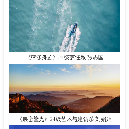
《蓝漾舟迹》24级烹饪系
张志国
《层峦鎏光》24级艺术与建筑系
刘娟娟