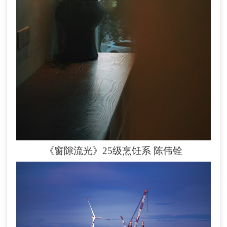
《窗隙流光》25级烹饪系
陈伟铨