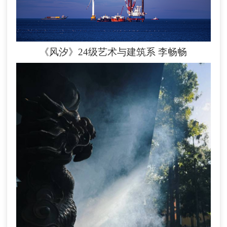
《风汐》24级艺术与建筑系
李畅畅