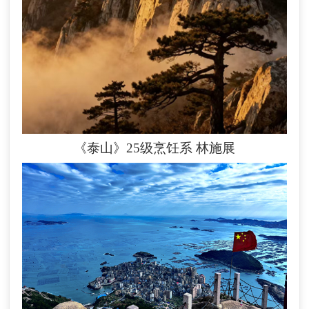
《泰山》25级烹饪系
林施展