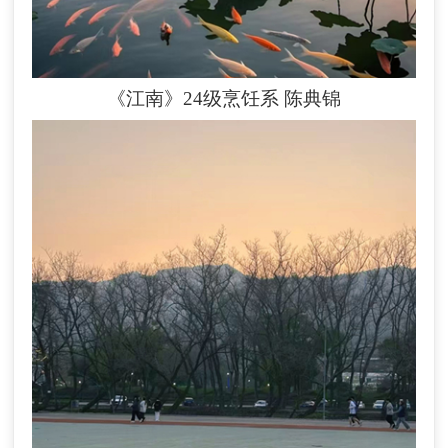
《江南》24级烹饪系
陈典锦