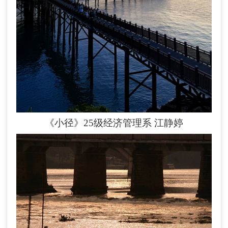
《小径》25级经济管理系
江静婷