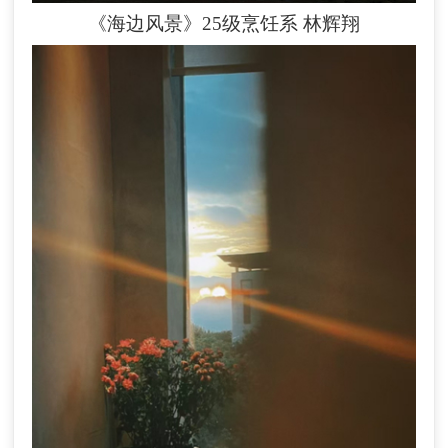
《海边风景》25级烹饪系
林辉翔