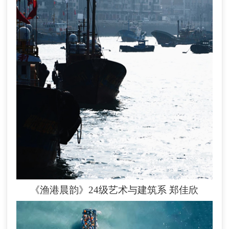
《渔港晨韵》24级艺术与建筑系
郑佳欣