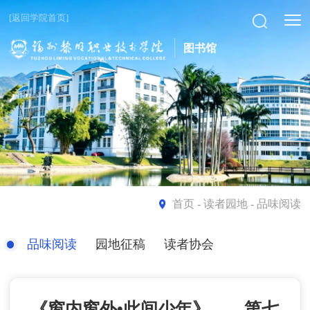
[返回学院首页]
图书馆
首页
- 读者园地 - 品味阅读
品味阅读
园地征稿
读者协会
《窗内窗外•此间少年》——第七