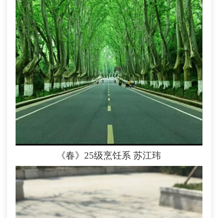
《春》25级烹饪系
苏江玮