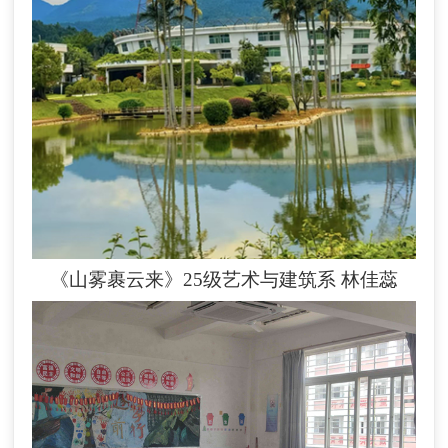
《山雾裹云来》25级艺术与建筑系
林佳蕊