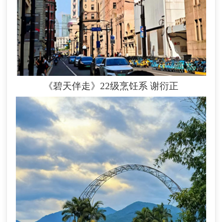
《碧天伴走》22级烹饪系
谢衍正