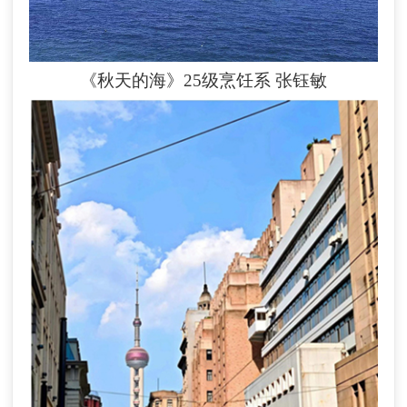
《秋天的海》25级烹饪系
张钰敏