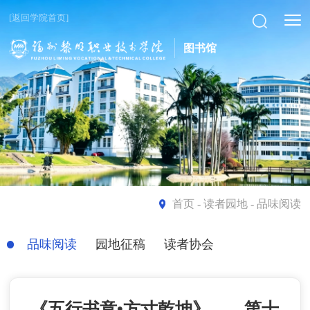
[返回学院首页]
图书馆
首页
- 读者园地 - 品味阅读
品味阅读
园地征稿
读者协会
《五行书意•方寸乾坤》——第十