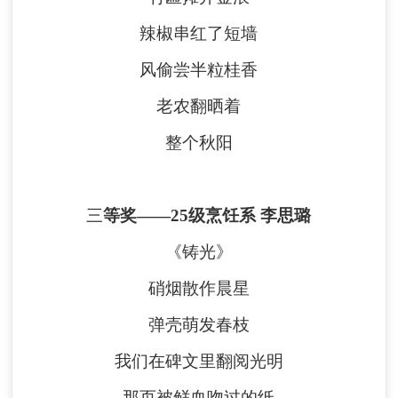
辣椒串红了短墙
风偷尝半粒桂香
老农翻晒着
整个秋阳
三
等奖
——
25级烹饪系 李思璐
《铸光》
硝烟散作晨星
弹壳萌发春枝
我们在碑文里翻阅光明
那页被鲜血吻过的纸