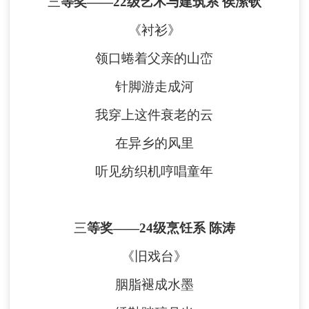
三
等奖
——
22级艺术与
建筑系
侯潆钦
《衬衫》
领口蜷着父亲的山峦
针脚游走成河
我穿上这件衰老的云
在异乡的风里
听见纺织机哼唱童年
三
等奖
——
24级烹饪系 陈涛
《旧戏台》
胭脂褪成水墨