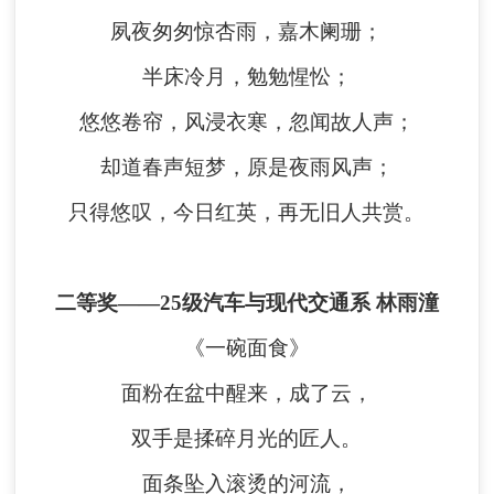
夙夜匆匆惊杏雨，嘉木阑珊；
半床冷月，勉勉惺忪；
悠悠卷帘，风浸衣寒，忽闻故人声；
却道春声短梦，原是夜雨风声；
只得悠叹，今日红英，再无旧人共赏。
二等奖
——
25级汽车与现代交通系 林雨潼
《一碗面食》
面粉在盆中醒来，成了云，
双手是揉碎月光的匠人。
面条坠入滚烫的河流，