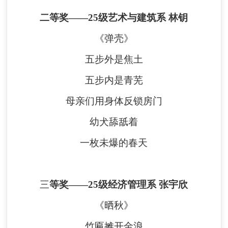
二等奖
——
25级艺术与建筑系 林钥
《弹壳》
五步外是焦土
五步内
是青芜
母亲们用身体反锁房门
幼犬舔舐着
一枚未爆的春天
三
等奖
——
25级
经济管理系
张宇欣
《晒秋》
竹匾摊开金浪