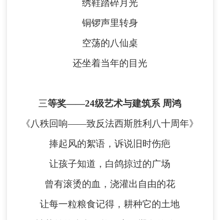
绣鞋踏碎月光
铜锣声里转身
空荡的八仙桌
还坐着当年的目光
三
等奖
——
24级艺术与建筑系 周鸿
《八秩回响
——致反法西斯胜利八十周年》
捧起风的絮语，诉说旧时伤疤
让孩子知道，白鸽掠过的广场
曾有滚烫的血，浇灌出自由的花
让每一粒粮食记得，耕种它的土地