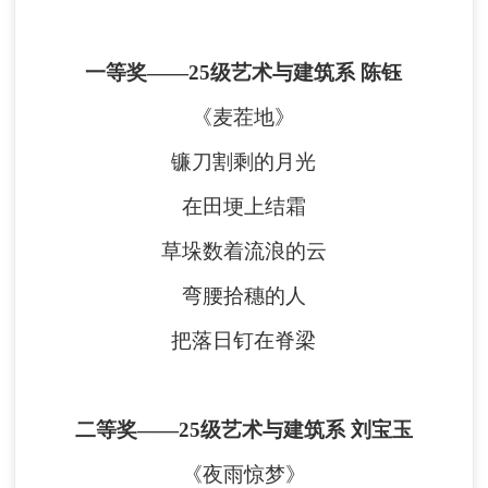
一等奖
——
25级艺术与建筑系 陈钰
《麦茬地》
镰刀割剩的月光
在田埂上结霜
草垛数着流浪的云
弯腰拾穗的人
把落日钉在脊梁
二等奖
——
25级艺术与建筑系 刘宝玉
《夜雨惊梦》