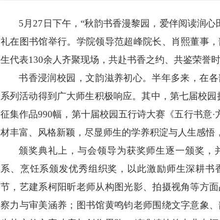
5月27日下午，“秋韵书香漫黎园，爱伴阅读润心田
礼在图书馆举行。学院领导范超峰院长、肖熙董事，
生代表130余人齐聚现场，共赴书香之约、共鉴荣誉
书香浸润校园，文韵滋养初心。半年多来，在各
系列活动得到广大师生积极响应。其中，第七届校园
征集作品990幅，第十届校园五行诗大赛《五行书意·
材丰富、风格新颖，尽显师生的学养积淀与人生感悟
颁奖典礼上，与会领导为获奖师生逐一颁奖，
系、烹饪系颁发优秀组织奖，以此激励师生深耕书
节，艺建系柯阳昕老师从构图光影、拍摄视角等方面
察力与审美涵养；图书馆黄鸣钧老师围绕文字意象、