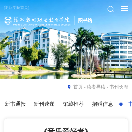
[返回学院首页]
图书馆
首页
- 读者导读 - 书刊长廊
新书通报
新刊速递
馆藏推荐
捐赠信息
《音乐爱好者》